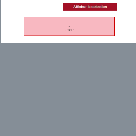
-
-
Tel :